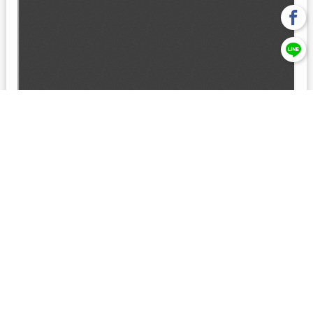
回上一頁
【元大投信獨立經營管理】本基金經金管會核准或同意生效，惟
不表示絕無風險。本公司以往之經理績效， 不保證本基金之最低