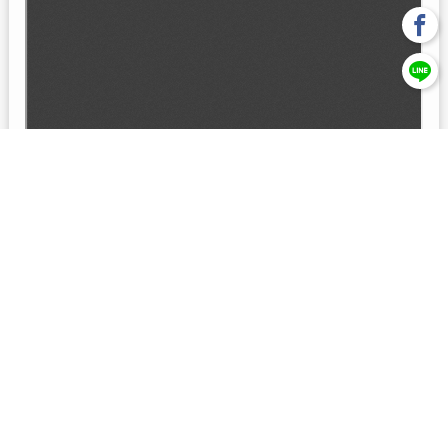
回上一頁
【元大投信獨立經營管理】本基金經金管會核准或同意生效，惟
不表示絕無風險。本公司以往之經理績效， 不保證本基金之最低