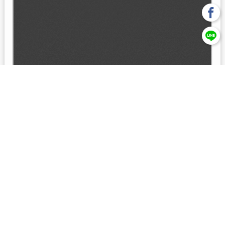
回上一頁
【元大投信獨立經營管理】本基金經金管會核准或同意生效，惟
不表示絕無風險。本公司以往之經理績效， 不保證本基金之最低