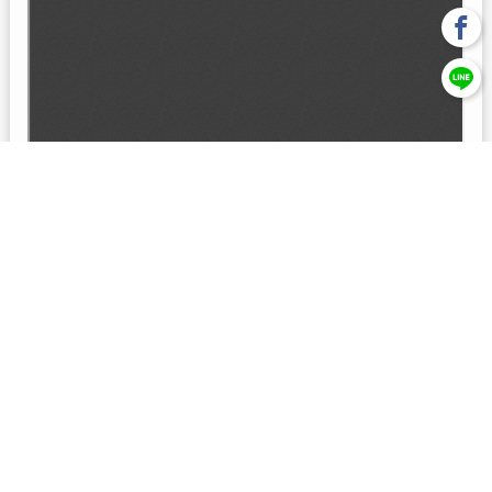
回上一頁
【元大投信獨立經營管理】本基金經金管會核准或同意生效，惟
不表示絕無風險。本公司以往之經理績效， 不保證本基金之最低