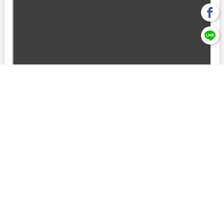
回上一頁
【元大投信獨立經營管理】本基金經金管會核准或同意生效，惟
不表示絕無風險。本公司以往之經理績效， 不保證本基金之最低