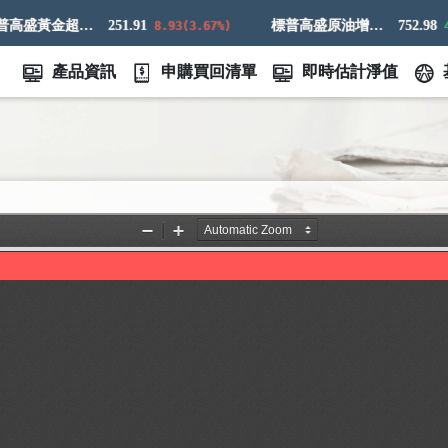
標普高盛黃金超額回報指數
251.91
標普高盛原油增強超額回報指數
752.98
8.93(3.67%)
4.7
產品資訊
申購買回清單
即時估計淨值