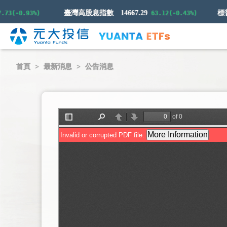
臺灣高股息指數
14667.29
3(-0.93%)
63.12(-0.43%)
首頁
最新消息
公告消息