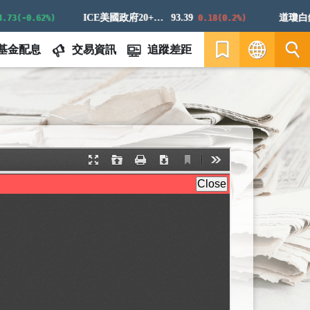
ICE美國政府20+年期債券指數
93.39
道瓊白銀E
3(-0.62%)
0.18(0.2%)
基金配息
交易資訊
追蹤差距
繁
EN