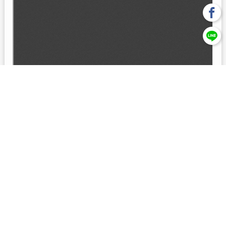
回上一頁
【元大投信獨立經營管理】本基金經金管會核准或同意生效，惟
不表示絕無風險。本公司以往之經理績效， 不保證本基金之最低