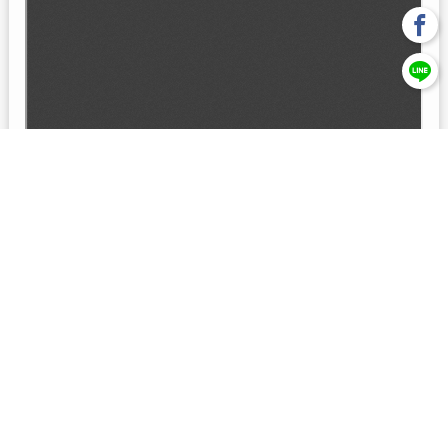
回上一頁
【元大投信獨立經營管理】本基金經金管會核准或同意生效，惟
不表示絕無風險。本公司以往之經理績效， 不保證本基金之最低