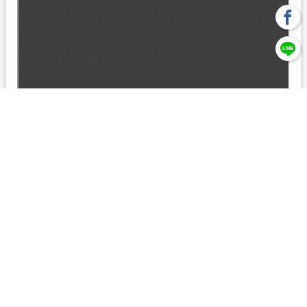
回上一頁
【元大投信獨立經營管理】本基金經金管會核准或同意生效，惟
不表示絕無風險。本公司以往之經理績效， 不保證本基金之最低