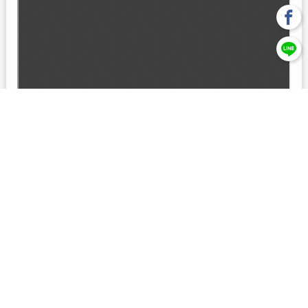
回上一頁
【元大投信獨立經營管理】本基金經金管會核准或同意生效，惟
不表示絕無風險。本公司以往之經理績效， 不保證本基金之最低