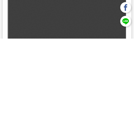
回上一頁
【元大投信獨立經營管理】本基金經金管會核准或同意生效，惟
不表示絕無風險。本公司以往之經理績效， 不保證本基金之最低