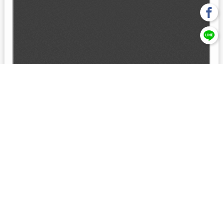
回上一頁
【元大投信獨立經營管理】本基金經金管會核准或同意生效，惟
不表示絕無風險。本公司以往之經理績效， 不保證本基金之最低