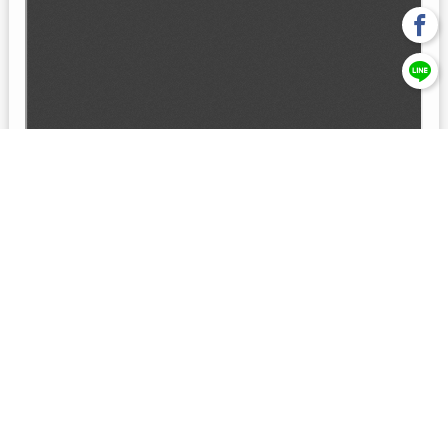
回上一頁
【元大投信獨立經營管理】本基金經金管會核准或同意生效，惟
不表示絕無風險。本公司以往之經理績效， 不保證本基金之最低