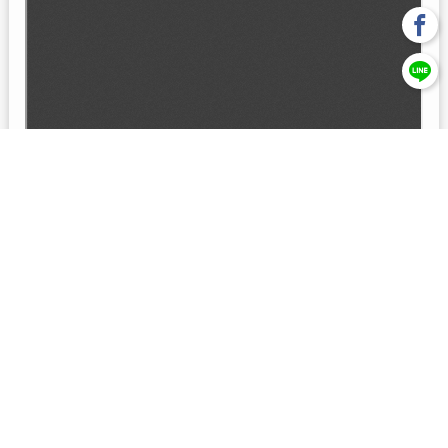
回上一頁
【元大投信獨立經營管理】本基金經金管會核准或同意生效，惟
不表示絕無風險。本公司以往之經理績效， 不保證本基金之最低