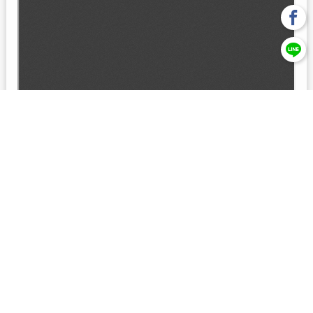
回上一頁
【元大投信獨立經營管理】本基金經金管會核准或同意生效，惟
不表示絕無風險。本公司以往之經理績效， 不保證本基金之最低