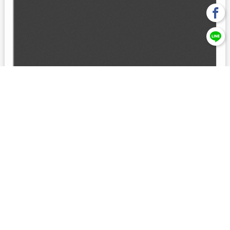
回上一頁
【元大投信獨立經營管理】本基金經金管會核准或同意生效，惟
不表示絕無風險。本公司以往之經理績效， 不保證本基金之最低