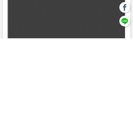
回上一頁
【元大投信獨立經營管理】本基金經金管會核准或同意生效，惟
不表示絕無風險。本公司以往之經理績效， 不保證本基金之最低