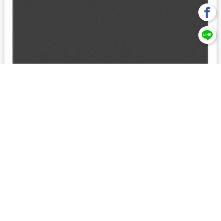
回上一頁
【元大投信獨立經營管理】本基金經金管會核准或同意生效，惟
不表示絕無風險。本公司以往之經理績效， 不保證本基金之最低