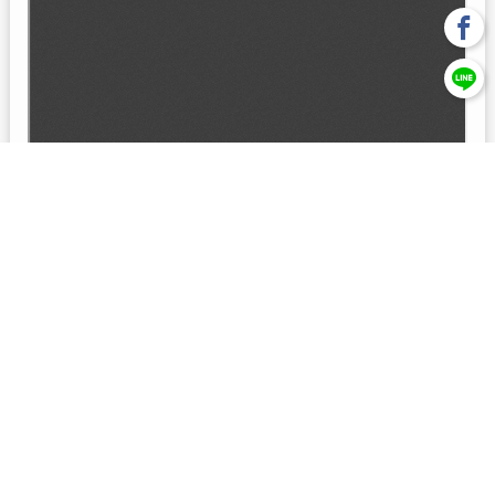
回上一頁
【元大投信獨立經營管理】本基金經金管會核准或同意生效，惟
不表示絕無風險。本公司以往之經理績效， 不保證本基金之最低