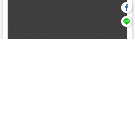
回上一頁
【元大投信獨立經營管理】本基金經金管會核准或同意生效，惟
不表示絕無風險。本公司以往之經理績效， 不保證本基金之最低