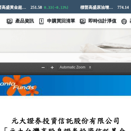
標普高盛黃金超額回報指數
251.58
標普高盛原油增強超額回報指數
774.14
0.33(-0.13%)
21.
產品資訊
申購買回清單
即時估計淨值