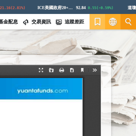
ICE美國政府20+年期債券指數
92.84
道瓊白
16(2.81%)
0.55(-0.59%)
基金配息
交易資訊
追蹤差距
繁
EN