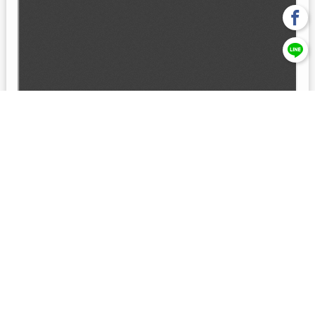
回上一頁
【元大投信獨立經營管理】本基金經金管會核准或同意生效，惟
不表示絕無風險。本公司以往之經理績效， 不保證本基金之最低