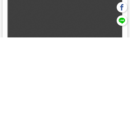
回上一頁
【元大投信獨立經營管理】本基金經金管會核准或同意生效，惟
不表示絕無風險。本公司以往之經理績效， 不保證本基金之最低