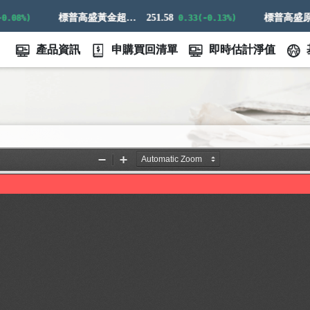
標普高盛黃金超額回報指數
251.58
08%)
0.33(-0.13%)
產品資訊
申購買回清單
即時估計淨值