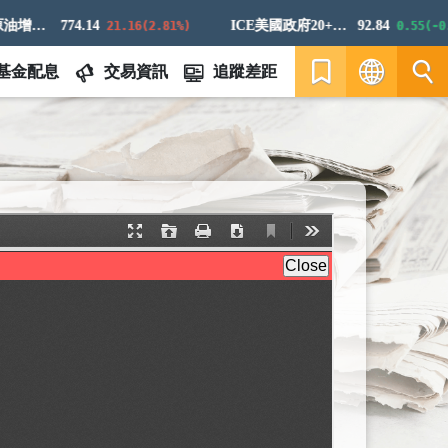
標普高盛原油增強超額回報指數
774.14
ICE美國政府20+年期債券指數
92.84
21.16(2.81%)
0.55(-0.5
基金配息
交易資訊
追蹤差距
繁
EN