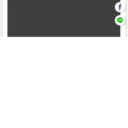
回上一頁
【元大投信獨立經營管理】本基金經金管會核准或同意生效，惟
不表示絕無風險。本公司以往之經理績效， 不保證本基金之最低