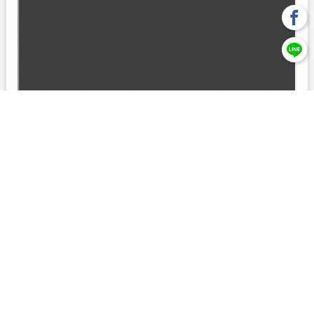
回上一頁
【元大投信獨立經營管理】本基金經金管會核准或同意生效，惟
不表示絕無風險。本公司以往之經理績效， 不保證本基金之最低