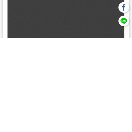
回上一頁
【元大投信獨立經營管理】本基金經金管會核准或同意生效，惟
不表示絕無風險。本公司以往之經理績效， 不保證本基金之最低