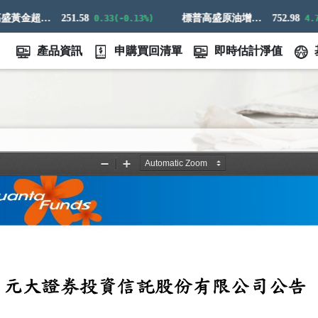
標普高盛黃金超額回報指數
251.58
標普高盛原油增強超額回報指數
752.98
0.33(-0.13%)
4.73(-
產品資訊
申購買回清單
即時估計淨值