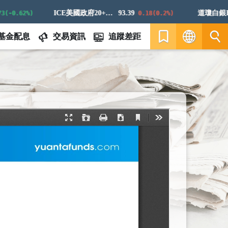
ICE美國政府20+年期債券指數
93.39
道瓊白銀ER
0.62%)
0.18(0.2%)
基金配息
交易資訊
追蹤差距
繁
EN