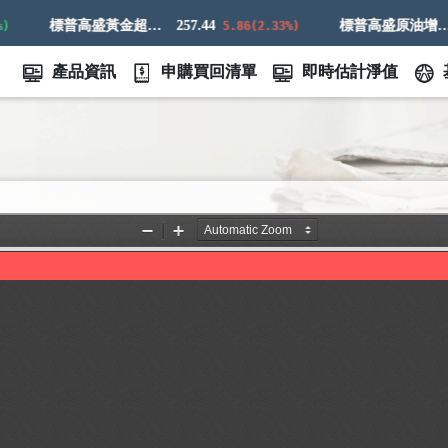
標普高盛黃金超額回報指數
257.44
標普高盛原油增強超額回報指數
5.86(2.33%)
產品資訊
申購買回清單
即時估計淨值