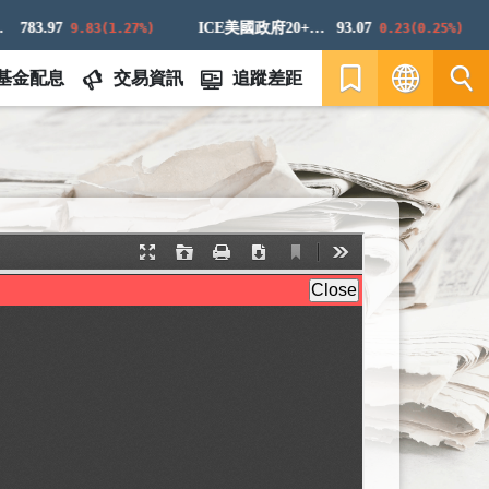
783.97
ICE美國政府20+年期債券指數
93.07
9.83(1.27%)
0.23(0.25%)
基金配息
交易資訊
追蹤差距
繁
EN