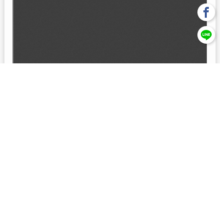
回上一頁
【元大投信獨立經營管理】本基金經金管會核准或同意生效，惟
不表示絕無風險。本公司以往之經理績效， 不保證本基金之最低