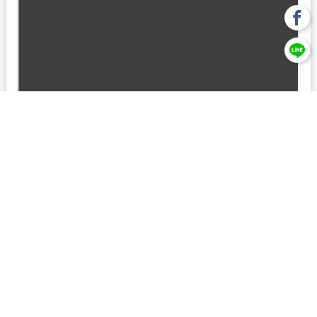
回上一頁
【元大投信獨立經營管理】本基金經金管會核准或同意生效，惟
不表示絕無風險。本公司以往之經理績效， 不保證本基金之最低