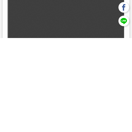
回上一頁
【元大投信獨立經營管理】本基金經金管會核准或同意生效，惟
不表示絕無風險。本公司以往之經理績效， 不保證本基金之最低