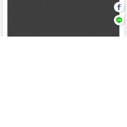
回上一頁
【元大投信獨立經營管理】本基金經金管會核准或同意生效，惟
不表示絕無風險。本公司以往之經理績效， 不保證本基金之最低