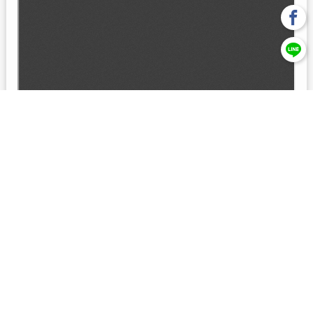
回上一頁
【元大投信獨立經營管理】本基金經金管會核准或同意生效，惟
不表示絕無風險。本公司以往之經理績效， 不保證本基金之最低