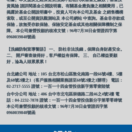
資風險 請詳閱基金公開說明書。有關基金應負擔之相關費用，已
揭露於基金公開說明書中，投資人可向本公司及基金 之銷售機構
索取，或至公開資訊觀測站及 本公司網站 中查詢。基金非存款或
保險，故無受存款保險、保險安定基金或其他相關保障機制之保
障。 本公司兼營投顧的核准文號：96年7月30日金管證四字第
0960039848號函
【洗錢防制宣導警語】 一、 防杜非法洗錢，保障自身財產安全。
二、 開戶審查做得好，客戶權益有保障。 三、 自己權益要顧
好，淪為人頭累累累！
台北總公司 地址：105 台北市松山區敦化南路一段66號4樓、5樓
及68號2樓之1（客戶服務相關業務請至68號2樓之1辦理） 電話：
02-2717-5555 證號：一百一十四金管投信新字第零壹陸號
台中分公司 地址：406 台中市北屯區崇德路二段46之4號5樓 電
話：04-2232-7878 證號：一百一十四金管投信新分字第零零肆號
本公司兼營投顧的核准文號：96年7月30日金管證四字第
0960039848號函